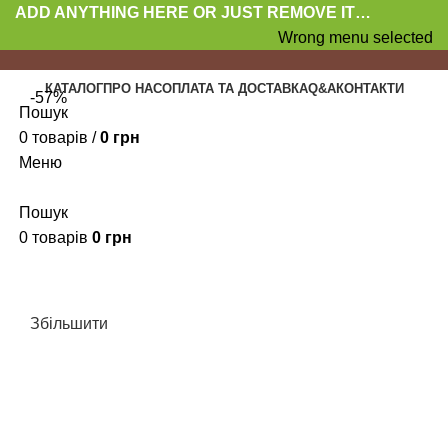
ADD ANYTHING HERE OR JUST REMOVE IT…
Wrong menu selected
КАТАЛОГ
ПРО НАС
ОПЛАТА ТА ДОСТАВКА
Q&A
КОНТАКТИ
-57%
Пошук
0
товарів
/
0
грн
Меню
Пошук
0
товарів
0
грн
Збільшити