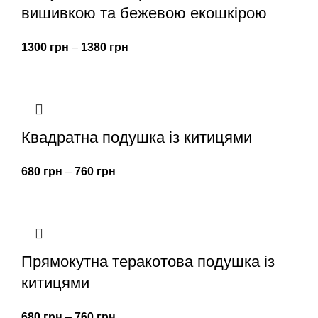
вишивкою та бежевою екошкірою
1300
грн
–
1380
грн
Квадратна подушка із китицями
680
грн
–
760
грн
Прямокутна теракотова подушка із
китицями
680
грн
–
760
грн