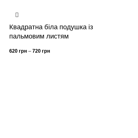
Квадратна біла подушка із
пальмовим листям
620
грн
–
720
грн
Всі товари
Про нас
Оплата та доставка
Контакти
Договір оферти