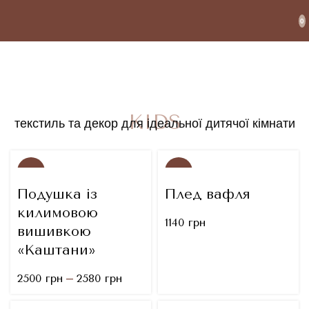
0
KIDS
текстиль та декор для ідеальної дитячої кімнати
NEW
NEW
Подушка із
Плед вафля
килимовою
1140
грн
вишивкою
«Каштани»
–
2500
грн
2580
грн