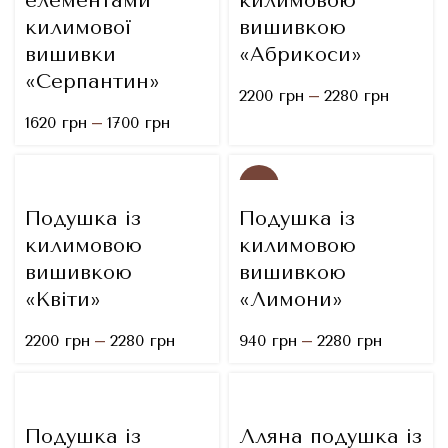
елементами
килимовою
килимової
вишивкою
вишивки
«Абрикоси»
«Серпантин»
–
2200
грн
2280
грн
–
1620
грн
1700
грн
-57%
Подушка із
Подушка із
килимовою
килимовою
вишивкою
вишивкою
«Квіти»
«Лимони»
–
–
2200
грн
2280
грн
940
грн
2280
грн
Подушка із
Лляна подушка із