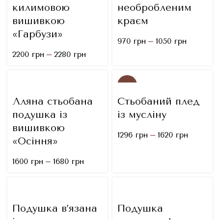
килимовою
необробленим
вишивкою
краєм
«Гарбузи»
–
970
грн
1050
грн
–
2200
грн
2280
грн
-20%
Лляна стьобана
Стьобаний плед
NEW
подушка із
із мусліну
вишивкою
–
1296
грн
1620
грн
«Осіння»
–
1600
грн
1680
грн
Подушка в’язана
Подушка