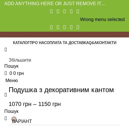
ADD ANYTHING HERE OR JUST REMOVE IT…
Wrong menu selected
КАТАЛОГ
ПРО НАС
ОПЛАТА ТА ДОСТАВКА
Q&A
КОНТАКТИ
Збільшити
Пошук
0
0
грн
Меню
Подушка з декоративним кантом
–
1070
грн
1150
грн
Пошук
0
ВАРІАНТ