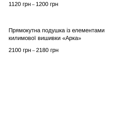
1120
грн
1200
грн
–
Прямокутна подушка із елементами
килимової вишивки «Арка»
2100
грн
2180
грн
–
Всі товари
Про нас
Оплата та доставка
Контакти
Договір оферти
Політика конфіденційності