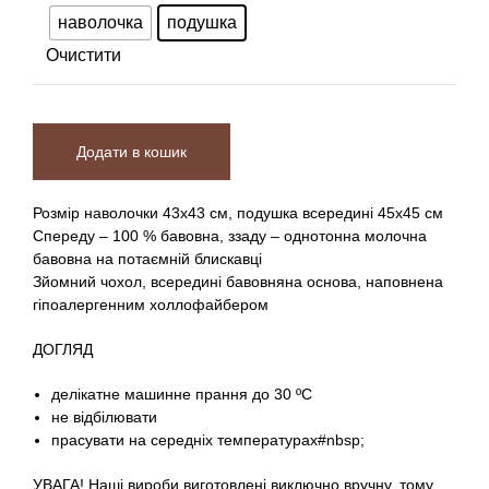
наволочка
подушка
Очистити
Додати в кошик
Розмір наволочки 43х43 см, подушка всередині 45х45 см
Спереду – 100 % бавовна, ззаду – однотонна молочна
бавовна на потаємній блискавці
Зйомний чохол, всередині бавовняна основа, наповнена
гіпоалергенним холлофайбером
ДОГЛЯД
делікатне машинне прання до 30 ºC
не відбілювати
прасувати на середніх температурах#nbsp;
УВАГА! Наші вироби виготовлені виключно вручну, тому