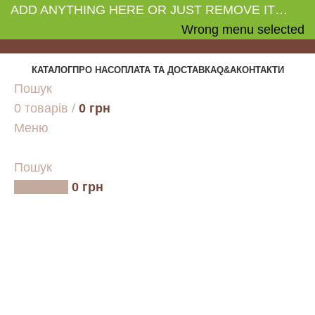
ADD ANYTHING HERE OR JUST REMOVE IT…
Wrong menu selected
КАТАЛОГ
ПРО НАС
ОПЛАТА ТА ДОСТАВКА
Q&A
КОНТАКТИ
Пошук
0
товарів
/
0
грн
Меню
Пошук
0
товарів
0
грн